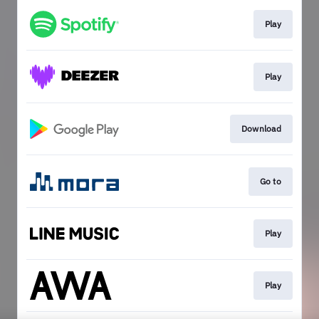
Play
Play
Download
Go to
Play
Play